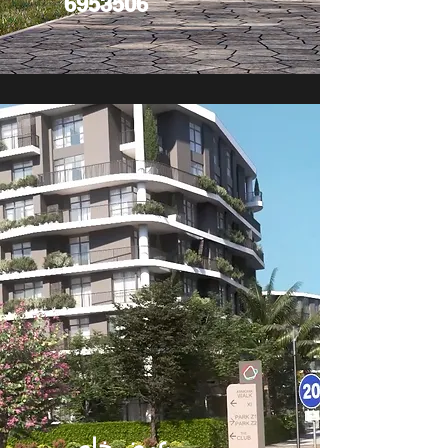
6953506
عرض خاص