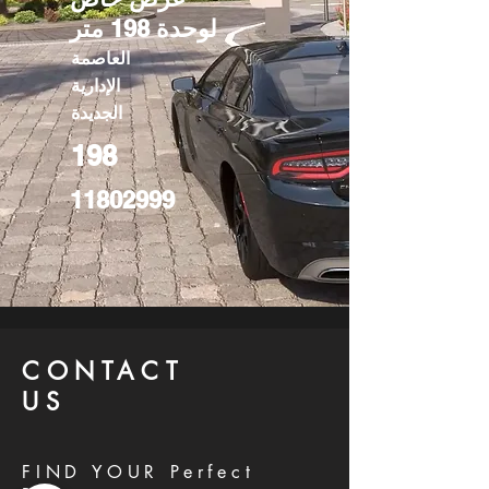
لوحدة 198 متر
العاصمة
الإدارية
الجديدة
198
11802999
CONTACT
US
FIND YOUR Perfect