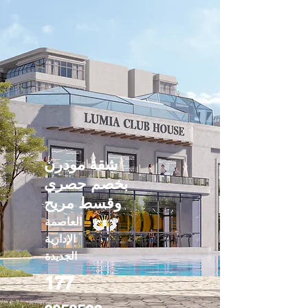
شقة مودرن
بخصم حصري
وقسط مريح
العاصمة
الإدارية
الجديدة
177