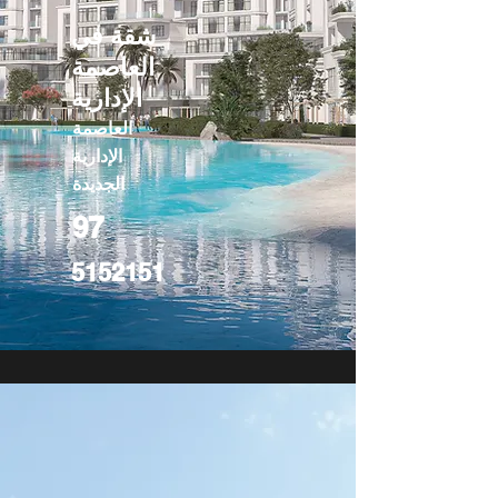
شقة في
العاصمة
الإدارية
العاصمة
الإدارية
الجديدة
97
5152151