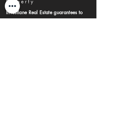
Property
Investlane Real Estate guarantees to
help you find your perfect property
quickly and efficiently. With our expert
team and personalized approach, we
make the property search process
seamless and stress-free.
First name
Last name
Phone