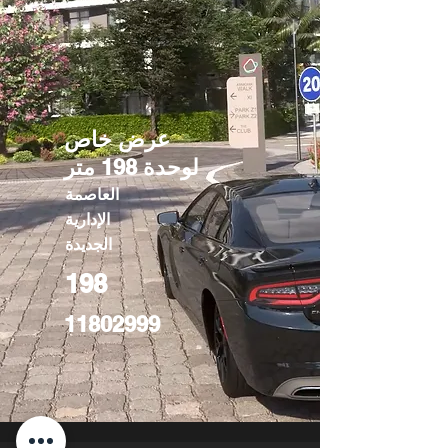
عرض خاص
لوحدة 198 متر
العاصمة
الإدارية
الجديدة
198
11802999