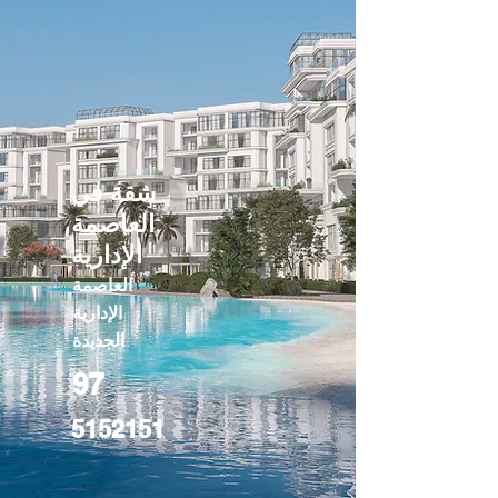
شقة في
العاصمة
الإدارية
العاصمة
الإدارية
الجديدة
97
5152151