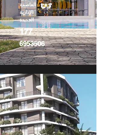
العاصمة
الإدارية
الجديدة
177
6953506