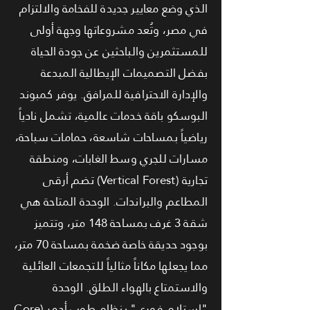
الذي وضع معايير جديدة للفخامة والالتزام
في مصر، وتُعد مشروعاتها وجهة أولى
للمستثمرين والباحثين عن جودة الحياة
بفضل التصميمات الإيطالية المبدعة
والإدارة الاحترافية للمرافق. يوفر كمبوند
البوسكو باقة خدمات عالمية، تشمل نادياً
رياضياً بمساحات شاسعة، حمامات سباحة،
مسارات للجري وسط الغابات، ومنطقة
تجارية (Vertical Forest) تضم أرقى
المطاعم والبراندات. الوحدة المتاحة هي
شقة 3 غرف بمساحة 148 متر، وتتميز
بوجود حديقة خاصة ضخمة بمساحة 70 متر،
مما يجعلها مكاناً مثالياً للتجمعات العائلية
والاستمتاع بالهواء الطلق. الوحدة
"استلام فوري" بنظام طوب أحمر (Core