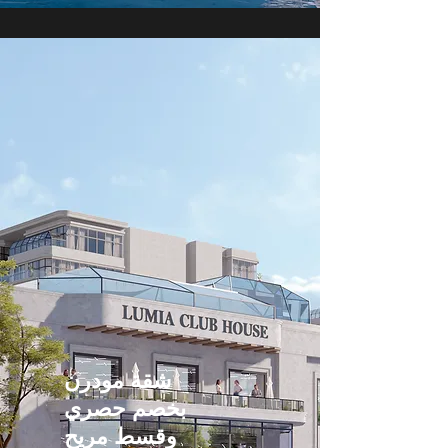
شقة مودرن
بخصم حصري
وقسط مريح