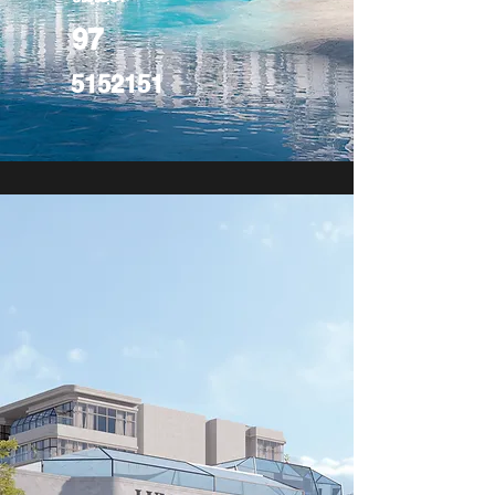
97
5152151