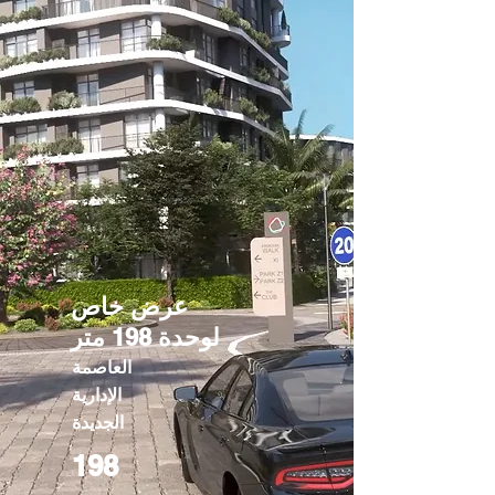
عرض خاص
لوحدة 198 متر
العاصمة
الإدارية
الجديدة
198