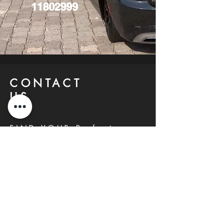
11802999
CONTACT
US
FIND YOUR Perfect
Property
Investlane Real Estate guarantees to
help you find your perfect property
quickly and efficiently. With our expert
team and personalized approach, we