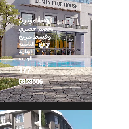
شقة مودرن
بخصم حصري
وقسط مريح
العاصمة
الإدارية
الجديدة
177
6953506