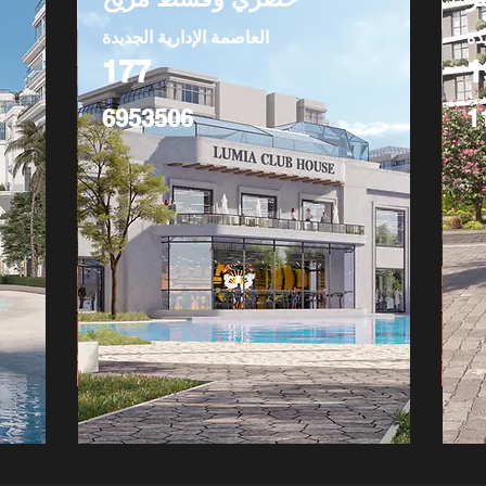
دة
العاصمة الإدارية الجديدة
177
1
6953506
1