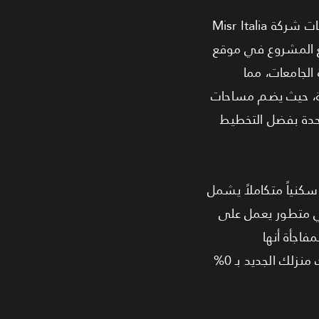
اغتنم الفرصة لتعيش الرفاهية في أبهى صورها داخل كمبوند VINCI (فينشي)، أحد أفخم مشروعات شركة Misr Italia
 العقارية) في أرقى أحياء العاصمة الإدارية (الحي السكني السابع R7). يقع المشروع في موقع
الجامعات، مما
ارة، حيث يضم مساحات
حدة بفضل التخطيط
كنياً متكاملاً يشمل
ى نظام أمني متطور يعمل على
142 متر ملحق بها حديقة خاصة بمساحة 47 متر، والمفاجأة أنها
"متشطبة بالكامل Ultra Super Lux" بأرقى المواصفات، وجاهزة للاستلام الفوري. يمكنك امتلاك منزلك الجديد بـ 0%