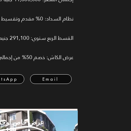
نظام السداد: 0% مقدم وتقسيط على 10 سنوات (أقساط متساوية).
القسط الربع سنوي: 291,100 جنيه.
عرض الكاش: خصم 50% من إجمالي السعر.
tsApp
Email
عرض خاص لوحد
198 متر