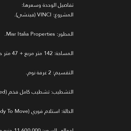
تفاصيل الوحدة وسعرها:
المشروع: VINCI (فينشي).
المطور: Misr Italia Properties.
المساحة: 142 متر مربع + 47 متر حديقة (Garden).
التقسيم: 2 غرفة نوم.
التشطيب: تشطيب كامل فخم (Fully Finished).
الحالة: استلام فوري (Ready To Move).
إجمالي السعر: 11,600,000 جنيه مصري.