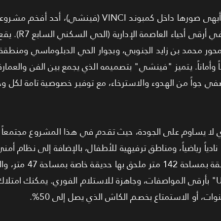
Properties (مصر إيطاليا
ور محمد بن زايد الجنوبي، وبجوار الحي الدبلوماسي ومنطقة 
ً وأماناً. يتميز "فينشي" بتصميمه الذي يجمع بين الفن والعم
 جواً من الهدوء والاسترخاء، مع توفير خصوصية تامة لكل و
 لا يساوم على الجودة، حيث تقدم في هذا المشروع مجتمعاً س
طقة تجارية فاخرة (Vinci Street)، نادياً رياضياً، ومناطق ترفيهية للأطفال، بالإضافة إل
مدار الساعة. الوحدة المتاحة هي شقة بمساحة 