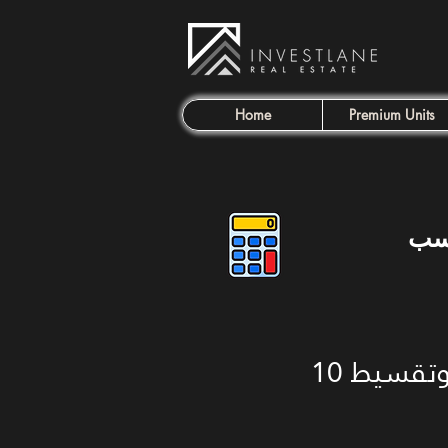
Home
Premium Units
سب
شقة بحديقة خاصة "تشطيب كامل" استلام فوري بمقدم 0% وتقسيط 10