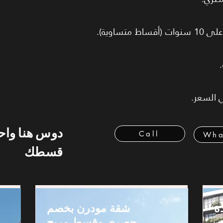
دوس هنا وا
Call
Wha
قسطك
ة
شقة مودرن بخصم
حصري وقسط مريح