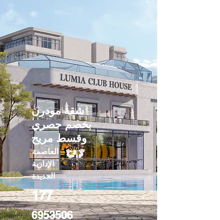
شقة مودرن
بخصم حصري
وقسط مريح
العاصمة
الإدارية
الجديدة
177
6953506