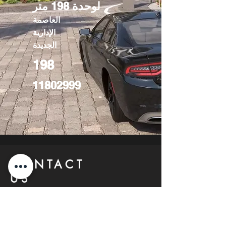
لوحدة 198 متر
العاصمة
الإدارية
الجديدة
198
11802999
CONTACT
US
FIND YOUR Perfect
Property