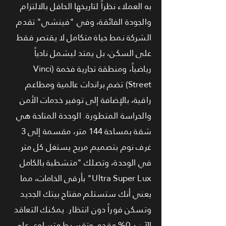
به العملاء نظراً لتاريخها الحافل بالالتزام
والجودة الفائقة، وفي "فينشي" تقدم
الشركة نمط حياة متكامل لا يقتصر فقط
على السكن، بل يمتد ليشمل نادياً
رياضياً، ومنطقة تجارية فخمة (Vinci
Street) تضم براندات عالمية ومطاعم
راقية، بالإضافة إلى توفير خدمات الأمن
والحراسة المتطورة. الوحدة المتاحة هي
شقة بمساحة 144 متر، مقسمة إلى 3
غرف نوم بتصميم مريح يستغل كل متر
في الوحدة، وتصلك "متشطبة بالكامل
Ultra Super Lux" بأرقى الخامات، مما
يعني أنك ستستلم مفتاح بيتك الجديد
وتسكن فوراً دون انتظار. يمكنك التعاقد
الآن بـ 0% مقدم وتقسيط متساوي على