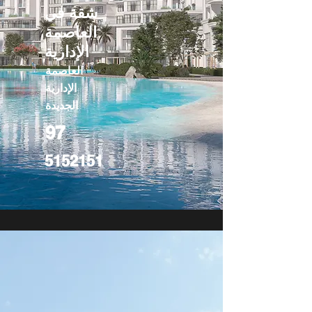
شقة في
العاصمة
الإدارية
العاصمة
الإدارية
الجديدة
97
5152151