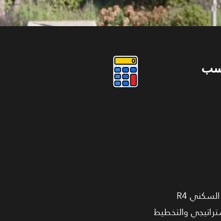
سب
شقة مميزة بمساحة 140.5 متر مربع داخل مشروع Palm Hills Village de la Capitale في الحي السكني R4
ستراتيجي والتخطيط