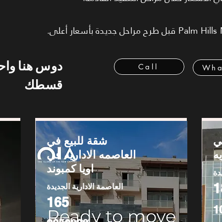
دوس هنا وا
Call
Wha
قسطك
ي
شقة للبيع في
ه
العاصمه الاداريه في
اويا كمبوند
دة
1
العاصمة الادارية الجديدة
165
1