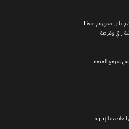
تتميز الوحدة بتصميم عملي مناسب للعائلات مع إطلالات مفتوحة داخل مجتمع سكني متكامل قائم على مفهوم Live-
شة راقٍ وفرصة
ني ويرفع القيمة
ائلي أو الاستثمار طويل المدى داخل أحد أقوى مشروعات Palm Hills في العاصمة الإدارية