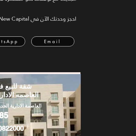
احجز وحدتك الآن في Palm Hills New Capital قبل طرح مراحل جديدة بأسعار أعلى.
tsApp
Email
شقة للبيع ف
العاصمه الاداري
العاصمة الادارية الجدي
85
0822000