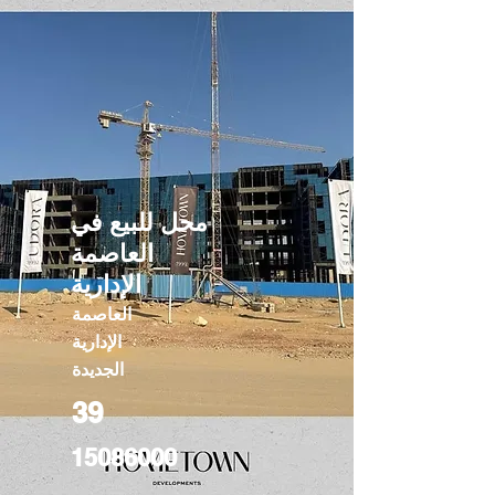
محل للبيع في
العاصمة
الإدارية
العاصمة
الإدارية
الجديدة
39
15086000