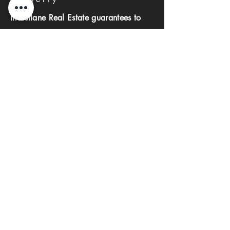
Investlane Real Estate guarantees to
help you find your perfect property
quickly and efficiently. With our expert
team and personalized approach, we
make the property search process
seamless and stress-free.
First name
Last name
Phone