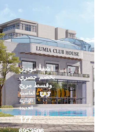
شقة مودرن
بخصم حصري
وقسط مريح
العاصمة
الإدارية
الجديدة
177
6953506