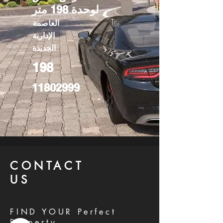
لوحدة 198 متر
العاصمة
الإدارية
الجديدة
198
11802999
CONTACT
US
FIND YOUR Perfect
Property