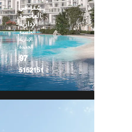
شقة في
العاصمة
الإدارية
العاصمة
الإدارية
الجديدة
97
5152151