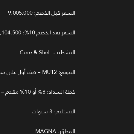
السعر قبل الخصم: 9,005,000
السعر بعد الخصم 10%: 8,104,500
التشطيب: Core & Shell
الموقع: MU12 – صف أول على محور بن زايد الجنوبي
خطة السداد: 8% أو 10% مقدم – تقسيط 10 سنوات – خصم 10%
الاستلام: 3 سنوات
المطوّر: MAGNA