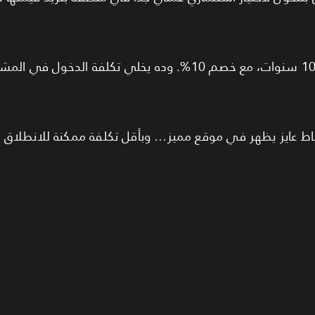
8% أو 10% مقدم، وتقسيط على 10 سنوات، مع خصم 10%. وده يخلي تكلفة الد
 نشاط عايز يظهر في موقع مميز… وبأقل تكلفة ممكنة للانطلاق