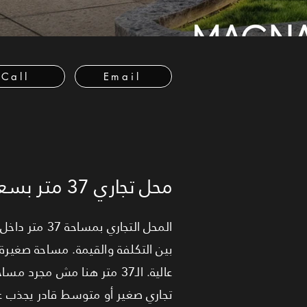
Call
Email
محل تجاري 37 متر بسعر استثماري ممتاز داخل MU12
بين التكلفة والقيمة. مساحة صغيرة 
عالية. الـ37 متر هنا مش 
تجاري صغير أو متوسط قادر يجذب عم