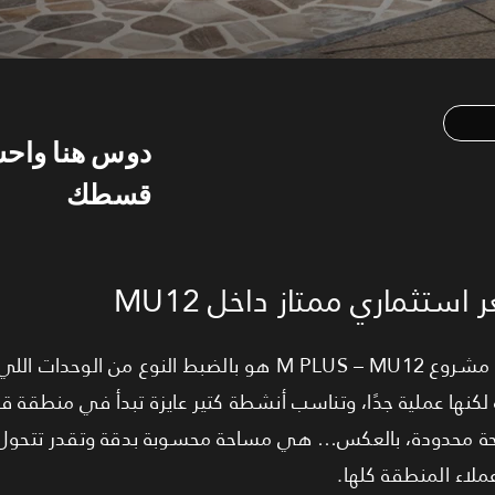
دوس هنا واح
قسطك
المحل التجاري بمساحة 37 متر داخل مشروع M PLUS – MU12 هو بالضبط ا
لكنها عملية جدًا، وتناسب أنشطة كتير عايزة تبدأ في منطقة قو
مجرد مساحة محدودة، بالعكس… هي مساحة محسوبة بدقة وتقدر تتحو
لاء المنطقة كلها.