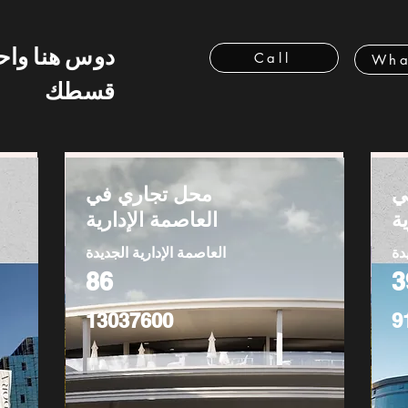
دوس هنا وا
Call
Wha
قسطك
ي
محل تجاري في
ة
العاصمة الإدارية
دة
العاصمة الإدارية الجديدة
86
3
13037600
9