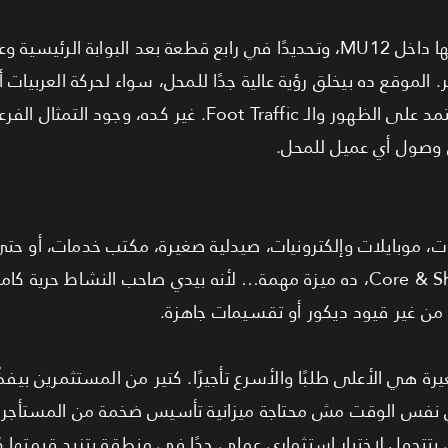
الوحدة بتاخد قوة أكبر بسبب موقعها داخل MU12، وتحديدًا في رابع قطعة بعد الب
. الموقع ده بيخلق رؤية عالية جدًا للمحل، سواء لحركة العربيات 
ت، موبايلات وإلكترونيات، صيدلية صغيرة، مكتب خدمات، أو
منتج معين. ورغم إن التشطيب Core & Shell، ده ميزة مهمة… لأنه بيدي صاحب النشا
 من غير قيود ديكور أو تقسيمات جاهزة.
يرة هي الأعلى طلبًا والأسرع تأجيرًا. كتير من المستثمرين بيف
في نفس الوقت مش محتاجة ميزانية تأسيس ضخمة من المستأجر