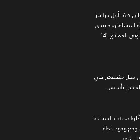
وابة الرئيسية وعلى صف أول مباشر
أو المشاة، وده بيدي
ميزة واضحة لأي حد يفتح نشاط بيعتمد على الظهور والـ Foot Traffic. غير كده، وجود التمثال الفرعوني العملاق (14
 حتى محل متخصص في
ط حرية كاملة في تأسيس
ضّلوا محلات المساحة
. ومع وجود خطة