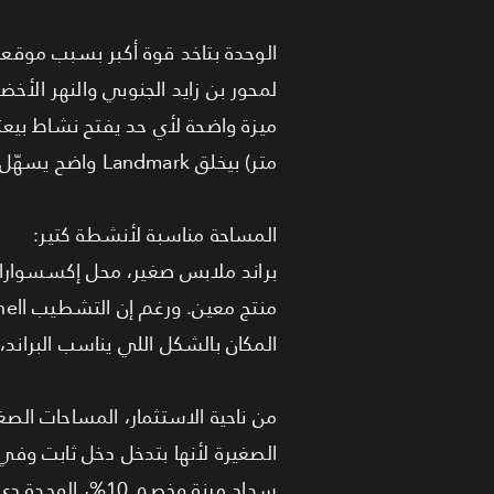
لمحور بن زايد الجنوبي والنهر الأخضر
متر) بيخلق Landmark واضح يسهّل وصول أي عميل للمحل.
المساحة مناسبة لأنشطة كتير:
براند ملابس صغير، محل إكسسوارا
المكان بالشكل اللي يناسب البراند،
من ناحية الاستثمار، المساحات الصغ
الصغيرة لأنها بتدخل دخل ثابت و
سداد مرنة وخصم 10%، الوحدة دي بتتحول لاختيار استثماري عملي جدًا في منطقة بتزيد قيمتها كل شهر.