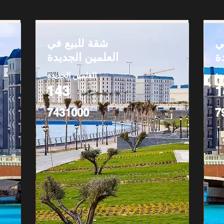
ي
شقة للبيع في
ة
العلمين الجديدة
دة
العلمين الجديدة
143
1
7431000
7