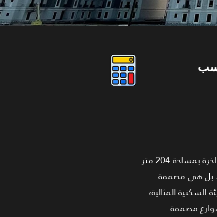
سب
أسس لمستقبل عائلتك في منزل يجمع بين عبق التاريخ وحيوية المستقبل! نقدم لك شقة عائلية فاخرة بمساحة 204 متر
ف، بل هي مصممة
 السكنية المثالية؛
شوارع مصممة