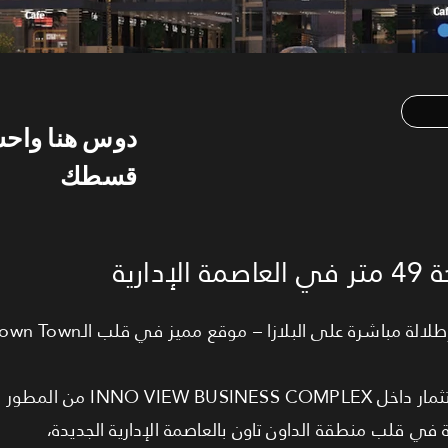
دوس هنا واح
قسطك
ارية
INN من المطور NCB،
 في قلب منطقة الداون تاون بالعاصمة الإدارية الجديدة،