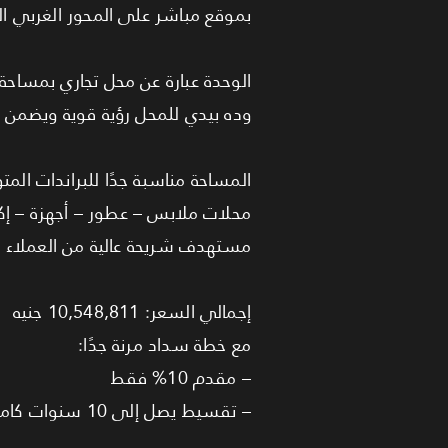
بموقع مباشر على المحور الغربي الل
الوحدة عبارة عن محل تجاري بمساحة 49 متر في الدور الأول بإطلالة مفتوحة على البلازا
وده بيدي للمحل رؤية قوية ويضمن د
المساحة مناسبة جدًا للبراندات المت
مستهدف شريحة عالية من العملاء الل
إجمالي السعر: 10,548,811 جنيه
مع خطة سداد مرنة جدًا:
– مقدم 10% فقط
– تقسيط يصل إلى 10 سنوات كاملة