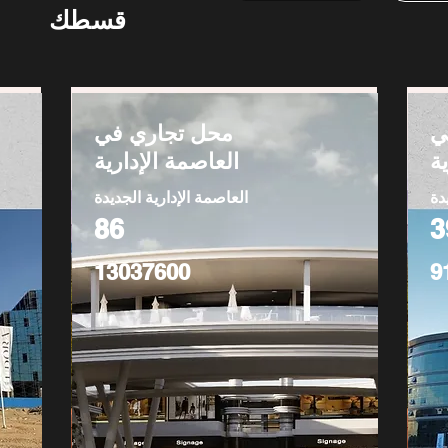
قسطك
ي
محل تجاري في
ة
العاصمة الإدارية
دة
العاصمة الإدارية الجديدة
86
3
13037600
9