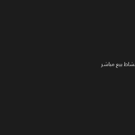
ت – صيدلة – براندات Online بتحول Offline – أو أي نشاط بيع مباشر