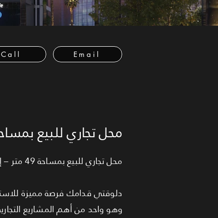
Call
Email
محل تجاري للبيع بمساحة 49 متر في العاصمة الإد
محل تجاري للبيع بمساحة 49 متر – إطلالة مباشرة على البلازا – موقع مميز في قلب الـDown Town بالعاصمة الإدارية
دلوقتي قدامك فرصة مميزة للاستثمار داخل O VIEW BUSINESS COMPLEX
وهو واحد من أهم المشاريع التجارية