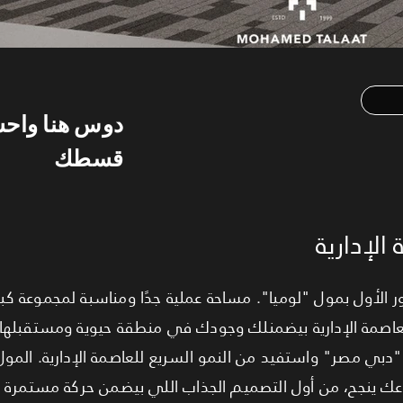
دوس هنا واح
قسطك
الإدارية
حة 53 متر في الدور الأول بمول "لوميا". مساحة عملية جدًا ومناسبة لمجموع
ارية. موقعك في قلب الـ R7 بالعاصمة الإدارية بيضمنلك وجودك في منطقة حيوية ومس
دبي مصر" واستفيد من النمو السريع للعاصمة الإدارية. المو
ك ينجح، من أول التصميم الجذاب اللي بيضمن حركة مستمرة لل