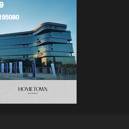
9
195080