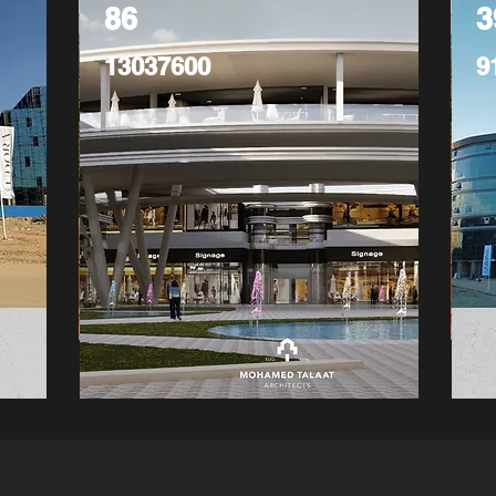
86
3
13037600
9