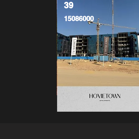
39
15086000