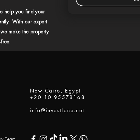
to help you find your
ently. With our expert
 we make the property
free.
New Cairo, Egypt
+20 10 95578168
info@investlane.net
ogy Team