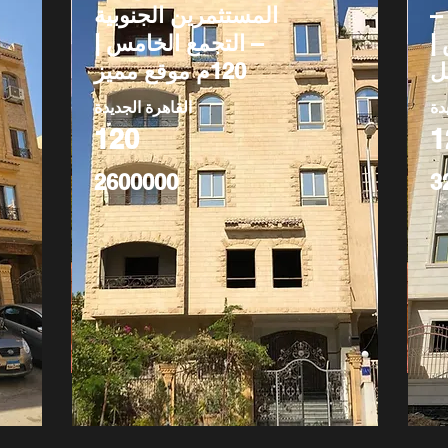
–
المستثمرين الجنوبية
|
– التجمع الخامس |
120م موقع مميز
دة
القاهرة الجديدة
120
1
2600000
3