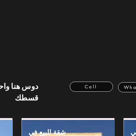
دوس هنا وا
Call
Wha
قسطك
ي
شقة للبيع في