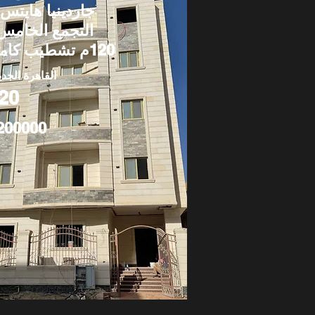
جاردينيا هايتس 
التجمع الخامس 
120م تشطيب كامل
القاهرة الجدي
20
200000