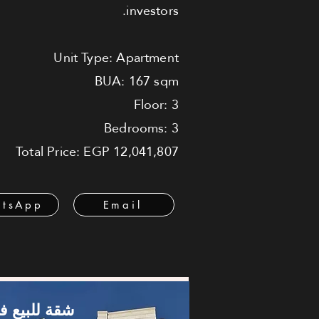
investors.
Unit Type: Apartment
BUA: 167 sqm
Floor: 3
Bedrooms: 3
Total Price: EGP 12,041,807
tsApp
Email
شقة للبيع ف