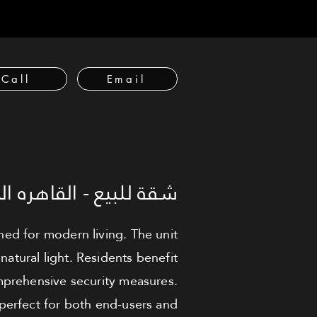
Call
Email
شقة للبيع - القاهره ال
ed for modern living. The unit
atural light. Residents benefit
mprehensive security measures.
 perfect for both end-users and