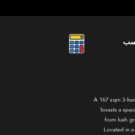
سب
A 167 sqm 3-bedr
boasts a spaci
from lush gr
Located in a