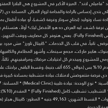
يادة نساء وتوليد (تحتاج سونار وغرفة كشف)، أو عيادة أطفال 
من غرفة كشف. ليه العرض ده هو الأفضل ليك؟ أولاً، هتستلم عيا
بتتسلم بتشطيب كامل سوبر لوكس (Fully Finished). يعني هتوفر كل مصاريف 
ضى. ثانياً، في قلب كل الخدمات. "كابيتال تاورز" مش مجرد بر
 بنوك، هايبر ماركت، مجمع سينمات، وأشهر المطاعم والكافي
مي للمشروع وبيخدم كل احتياجات مرضاك ومرافقينهم. ثالثاً،
والي 49 ألف جنيه. دي فرصة متتعوضش لامتلاك عيادة متشطبة بمساحة كب
هرة الجديدة