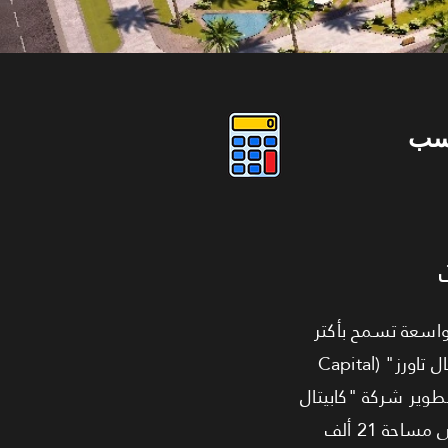
سب
واسعة تسمح بأكتر
من غرفة كشف، العرض ده هو الأنسب ليك. بنقدملك عيادة طبية بمساحة 57 متر مربع في "كابيتال تاورز" (Capital
تطوير شركة "كابيتال
هيلز" (Capital Hills)، وده ضمان للجودة والالتزام. المشروع عبارة عن 5 أبراج بتصميمات عالمية على مساحة 21 ألف