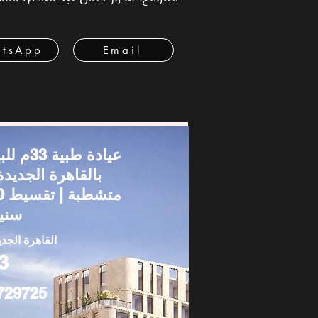
tsApp
Email
عيادة طبية 33م
بالقاهرة الجديدة
متشطب
سني
القاهرة الجدي
3
729725