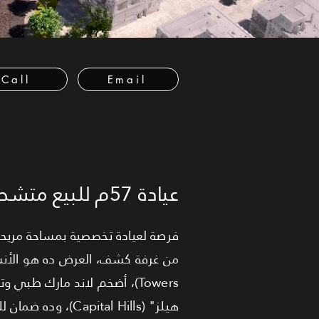
Call
Email
عيادة 57م للبيع متشطبة بالقاهرة الجديدة | تقسيط 10 سنوات
فرصة لعيادة تخصصية بمساحة مريحة!
Towers)، أضخم لاند مارك طب