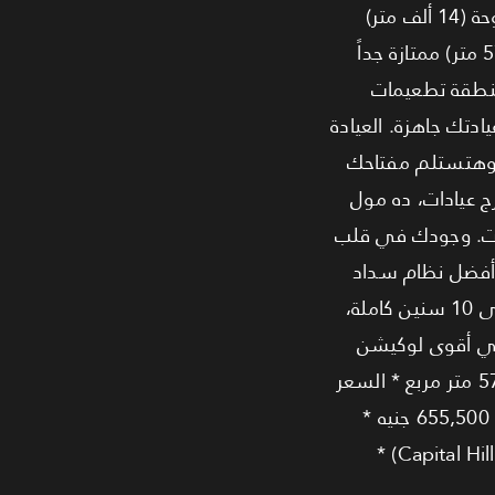
متر، بموقع استراتيجي قدام كمبوند "فاميلي لاند". الميزة الأكبر في المشروع هي البلازا المفتوحة (14 ألف متر)
المليانة مساحات خضراء ونوافير، واللي بتدي إحساس بالراحة والفخامة لزوار المكان. المساحة دي (57 متر) ممتازة جداً
بمنطقة تطعيمات
دتك جاهزة. العيادة
ووقت التجهيز، وهتستلم مفتاحك
ج عيادات، ده مول
هات. وجودك في قلب
 أفضل نظام سداد
في السوق. امتلك العيادة دي بمقدم 10% بس (حوالي 655 ألف جنيه)، وقسط الباقي براحتك على 10 سنين كاملة،
يرة في أقوى لوكيشن
بالقاهرة الجديدة. --- التفاصيل الأساسية: * نوع الوحدة: عيادة طبية (Medical Clinic) * المساحة: 57 متر مربع * السعر
الإجمالي: 6,555,000 جنيه مصري * التشطيب: تشطيب كامل (Fully Finished) * المقدم (10%): 655,500 جنيه *
نظام السداد: تقسيط على 10 سنوات * القسط الشهري: 49,163 جنيه * المطور: كابيتال هيلز (Capital Hills) *