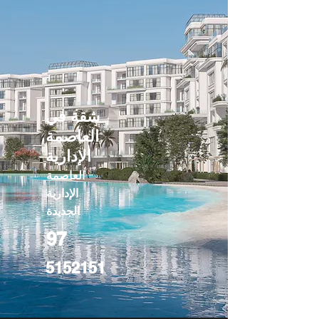
شقة في
العاصمة
الإدارية
العاصمة
الإدارية
الجديدة
97
5152151