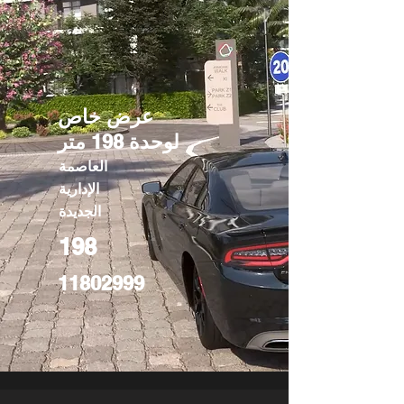
عرض خاص
لوحدة 198 متر
العاصمة
الإدارية
الجديدة
198
11802999