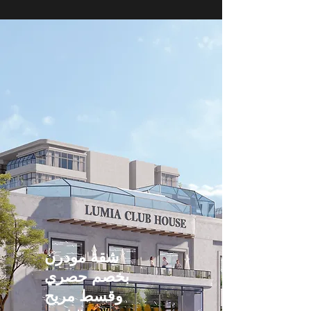
شقة مودرن
بخصم حصري
وقسط مريح