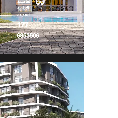
العاصمة
الإدارية
الجديدة
177
6953506