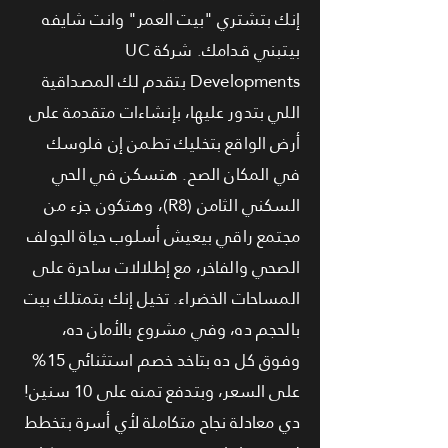
إنك بتشتري "بيت العمر" وانت شايفه
بيتبني قدامك. شركة UC
Developments بتقدم لك المصداقية
اللي بتدور عليها، بإنشاءات متقدمة على
أرض الواقع بتخليك تطمن إن فلوسك
في المكان الصح. هتسكن في الحي
السكني الثامن (R8)، وهتكون جزء من
مجتمع راقي بيعيش أسلوب حياة الجولف
الصحي والفاخر، مع إطلالات ساحرة على
المساحات الخضراء. تخيل إنك بتمتلك بيت
بالحجم ده، وفي مشروع بالأمان ده،
وفوق كل ده بتاخد خصم استثنائي 15%
على السعر، وبتدفع تمنه على 10 سنين!
دي معادلة نجاح متكاملة لأي أسرة بتخطط