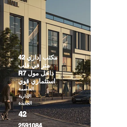
مكتب إداري 42
متر في قلب
R7 داخل مول
استثماري قوي
العاصمة
الإدارية
الجديدة
42
2591084