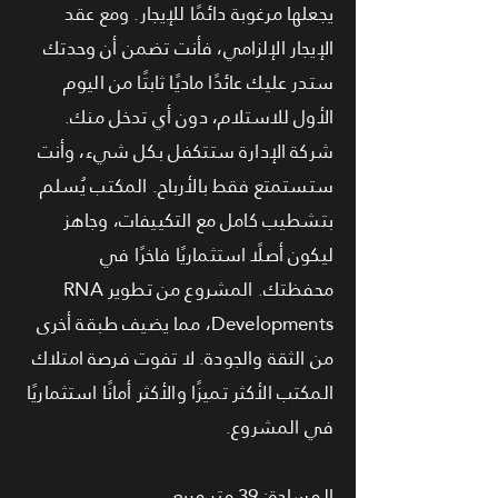
يجعلها مرغوبة دائمًا للإيجار. ومع عقد
الإيجار الإلزامي، فأنت تضمن أن وحدتك
ستدر عليك عائدًا ماديًا ثابتًا من اليوم
الأول للاستلام، دون أي تدخل منك.
شركة الإدارة ستتكفل بكل شيء، وأنت
ستستمتع فقط بالأرباح. المكتب يُسلم
بتشطيب كامل مع التكييفات، وجاهز
ليكون أصلًا استثماريًا فاخرًا في
محفظتك. المشروع من تطوير RNA
Developments، مما يضيف طبقة أخرى
من الثقة والجودة. لا تفوت فرصة امتلاك
المكتب الأكثر تميزًا والأكثر أمانًا استثماريًا
في المشروع.
المساحة: 39 متر مربع