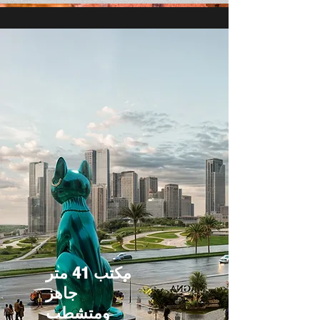
مكتب 41 متر
جاهز
ومتشطب