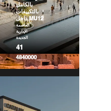
بالكامل
بالتكييفات
داخل MU12
العاصمة
الإدارية
الجديدة
41
4840000