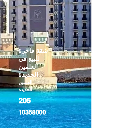
شقة فاخرة
للبيع في
العلمين
الجديدة
العلمين
الجديدة
205
10358000