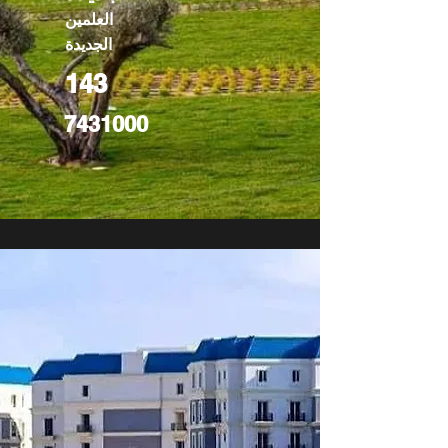
العلمين
الجديدة
143
7431000