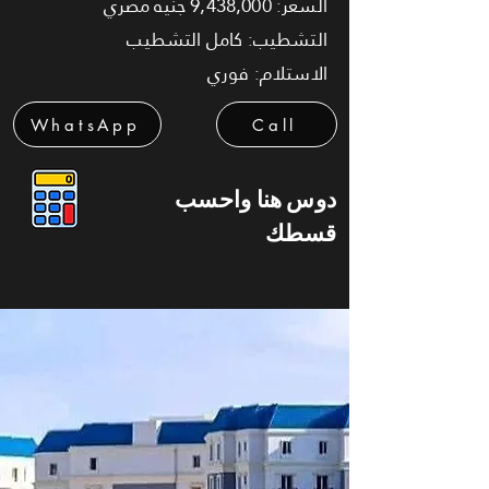
السعر: 9,438,000 جنيه مصري
التشطيب: كامل التشطيب
الاستلام: فوري
WhatsApp
Call
دوس هنا واحسب
قسطك