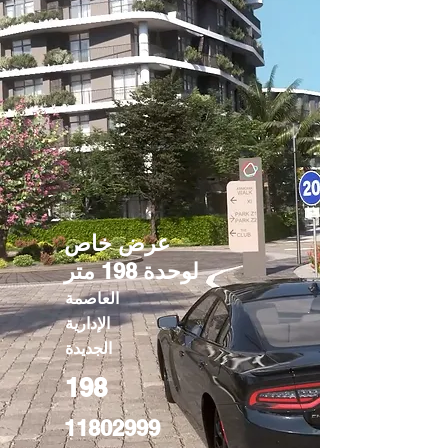
عرض خاص
لوحدة 198 متر
العاصمة
الإدارية
الجديدة
198
11802999