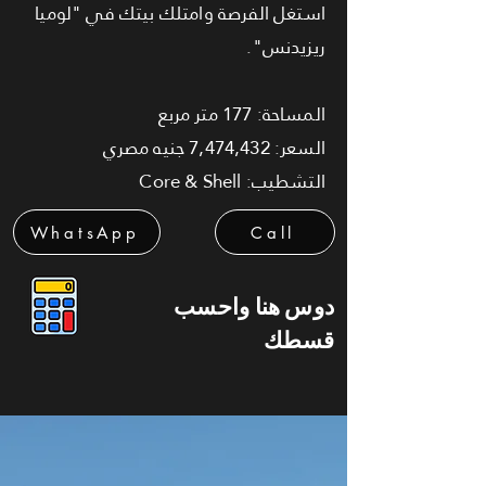
استغل الفرصة وامتلك بيتك في "لوميا
ريزيدنس".
المساحة: 177 متر مربع
السعر: 7,474,432 جنيه مصري
التشطيب: Core & Shell
WhatsApp
Call
دوس هنا واحسب
قسطك