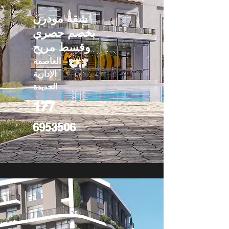
شقة مودرن
بخصم حصري
وقسط مريح
العاصمة
الإدارية
الجديدة
177
6953506