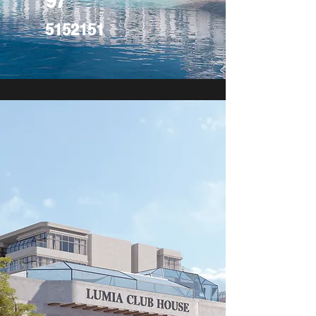
97
5152151