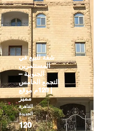
شقة للبيع في
المستثمرين
الجنوبية –
التجمع الخامس
| 120م موقع
مميز
القاهرة
الجديدة
120