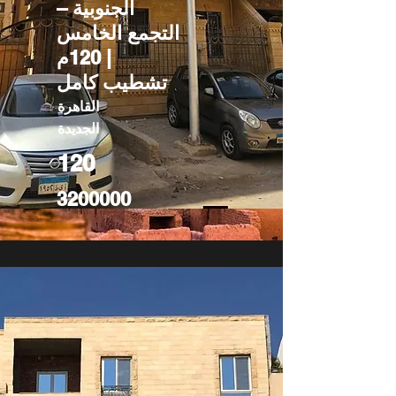
الجنوبية –
التجمع الخامس
| 120م
تشطيب كامل
القاهرة
الجديدة
120
3200000