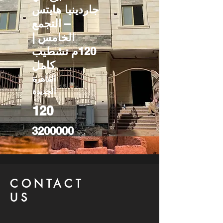
جاردينيا هايتس
– التجمع
الخامس |
120م تشطيب
كامل
القاهرة
الجديدة
120
3200000
CONTACT
US