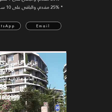
* 25% مقدم، والباقي على 10 سنوات بأقساط متساوية.
tsApp
Email
عرض خاص لوحد
198 متر
العاصمة الإدارية الجدي
98
1802999