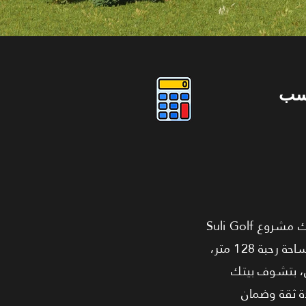
سب
استثمر في الأمان والواقع الملموس! في سوق مليان وعود، شركة UC Developments بتقدملك مشروع Suli Golf
Residence اللي بيتكلم عن نفسه بإنشاءاته اللي على أرض الواقع. بنعرض عليك شقة غرفتين بمساحة رحبة 128 متر،
ن، بتشوف بيتك
ة ثقة وضمان