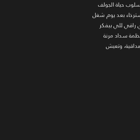
ع راقي بيعيش أسلوب حياة الجولف
استرخاء بعد يوم شغل
ي راقي للي بيفكر
لسعر الإجمالي، مع أنظمة سداد مرنة
مصداقية، وتعيش