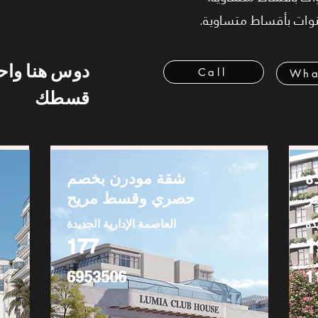
دوس هنا وا
Call
Wha
قسطك
ة
شقة مودرن بخصم
حصري وقسط مريح
دة
العاصمة الإدارية الجديدة
177
1
6953506
1