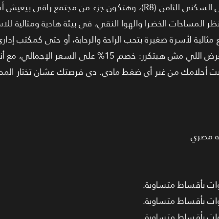
لاستثمارك. هتسكن في قلب الحي السكني الثامن (R8)، وهتكون جزء من مجتم
ر المساحات الخضرا والهوا النقي، في بيئة هادية ومثالية لل
ثالية لأسرة صغيرة بتحب الراحة والرحابة، أو حتى كمكتب إدار
في استثمار مختلف. ومتنساش العرض اللي مش هيتكرر: خصم 15% على ا
 تمتلك بيت أحلامك من غير أي ضغط مادي. دي فرصتك عشان تختار ال