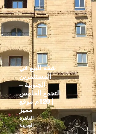
شقة للبيع في
المستثمرين
الجنوبية –
التجمع الخامس
| 120م موقع
مميز
القاهرة
الجديدة