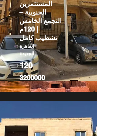
المستثمرين
الجنوبية –
التجمع الخامس
| 120م
تشطيب كامل
القاهرة
الجديدة
120
3200000