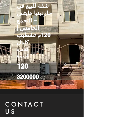
شقة للبيع في
جاردينيا هايتس
– التجمع
الخامس |
120م تشطيب
كامل
القاهرة
الجديدة
120
3200000
CONTACT
US