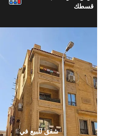
قسطك
شقق للبيع في