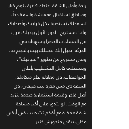
راحة وأمان الشقة. عندك 4 غرف نوم كبار
ومناطق استقبال ومعيشة واسعة جداً،
تسمحلك تستضيف كل قرايبك وأصحابك
وأنت مستريح. الدور الأول بيديلك قرب
من المساحات الخضرا وسهولة في
الحركة. تخيل إنك بتمتلك بيت بالحجم ده،
وفي مشروع من تطوير "سوديك"،
وبتستلمه كامل التشطيب بأعلى
المواصفات. دي معادلة نجاح متكاملة.
الشقة دي مش مجرد بيت صيفي، دي
أصل فاخر وقيمة استثمارية ضخمة بتزيد
مع الوقت. لو بتدور على أكبر مساحة
شقة ممكنة مع أفخم تشطيب في أرقى
مكان، يبقى متدورش كتير.