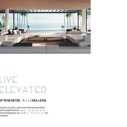
شقة للبيع في
الساحل
الشمالي
الساحل
الشمالي
139
47823000