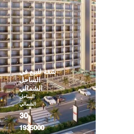
شقة للبيع في
الساحل
الشمالي
الساحل
الشمالي
30
1935000