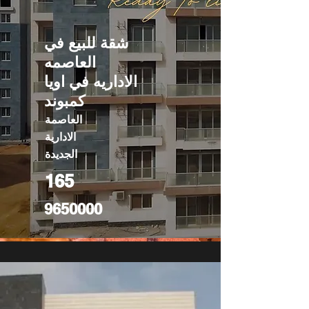
شقة للبيع في
العاصمه
الاداريه في اويا
كمبوند
العاصمة
الادارية
الجديدة
165
9650000