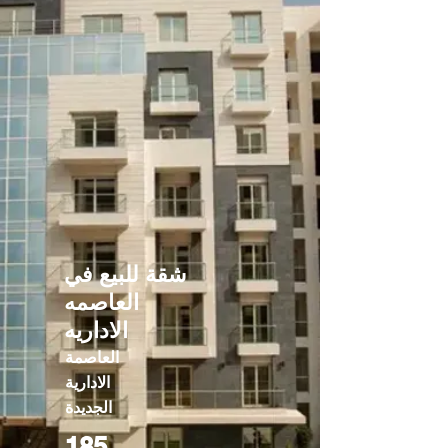
شقة للبيع في
العاصمه
الاداريه
العاصمة
الادارية
الجديدة
185