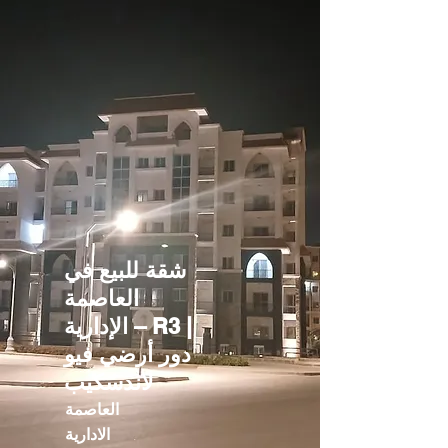
شقة للبيع في
العاصمة
الإدارية – R3 |
دور أرضي فيو
لاندسكيب
العاصمة
الادارية