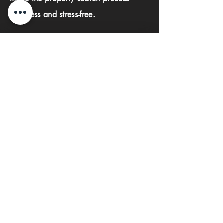
seamless and stress-free.
First name
Last name
Phone
Email
Submit