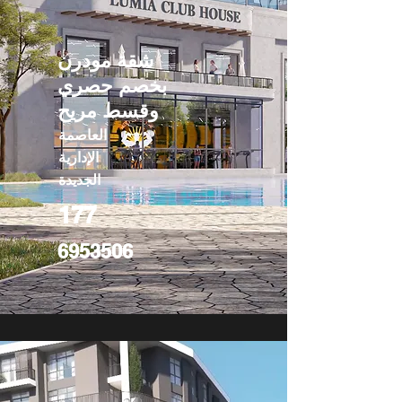
شقة مودرن
بخصم حصري
وقسط مريح
العاصمة
الإدارية
الجديدة
177
6953506