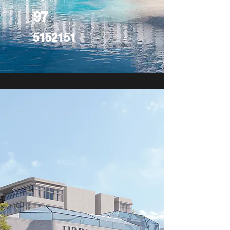
97
5152151