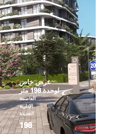
عرض خاص
لوحدة 198 متر
العاصمة
الإدارية
الجديدة
198