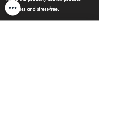
seamless and stress-free.
First name
Last name
Phone
Email
Submit