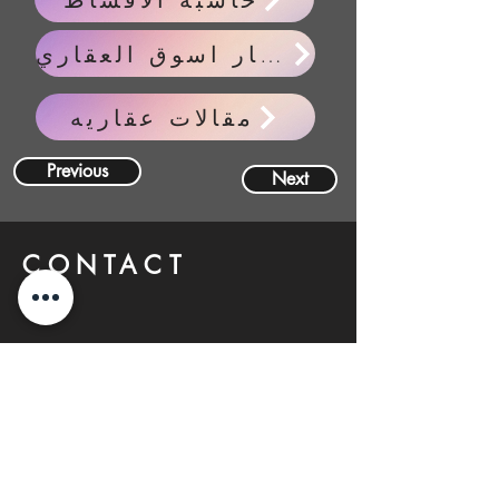
اخبار اسوق العقاري
مقالات عقاريه
Previous
Next
CONTACT
US
FIND YOUR Perfect
Property
Investlane Real Estate guarantees to
help you find your perfect property