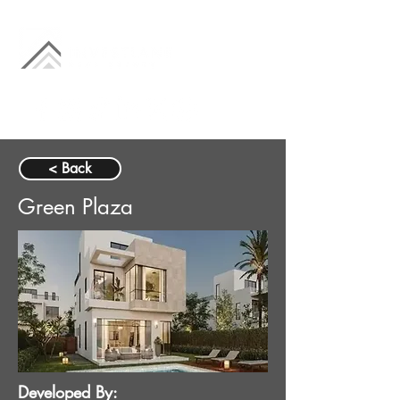
< Back
Green Plaza
Developed By: