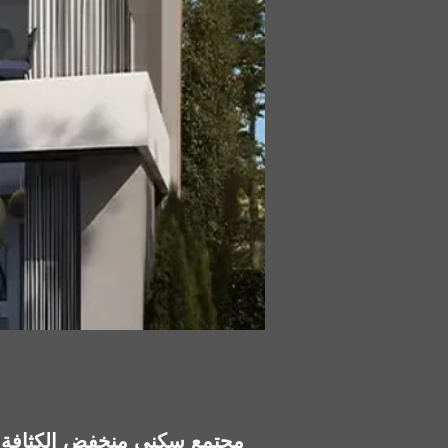
كمبوند لوجار نيو زايد Lugar New Zayed – مجتمع سك