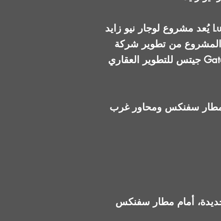
يُعد مشروع لوجار نيو زايد Lugar New Zayed من المشروعات السكنية الحديثة في زايد الجديدة، ويقع عند الكيلو
 المشروع من تطوير شركة
جيتس للتطوير العقاري Gates Development، ويعتمد على مفهوم المجتمع منخفض الارتفاعات والكثافة، مع تركيز
ن مطار سفنكس ومحاور غرب
 زايد الجديدة، أمام مطار سفنكس