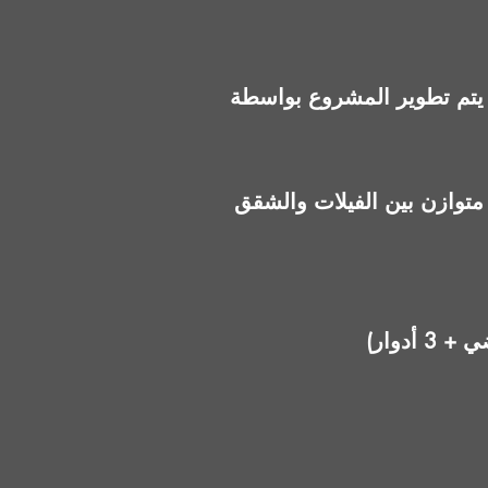
يتم تطوير المشروع بواسطة Gates Development، وهي شركة تعمل على تطوير مشروعات سكنية وتجارية حديثة