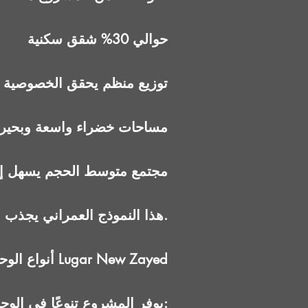
حوالي 30% شقق سكنية
توزيع منظم يحقق الخصوصية
مساحات خضراء واسعة وبحيرا
مجتمع متوسط الحجم يسهل إدا
هذا النموذج العمراني يجذب شريحة الباحثين عن سكن هادئ بعيد عن التكدس العالي.
أنواع الوحدات في Lugar New Zayed
يوفر المشروع تنوعًا في الوحدات السكنية: