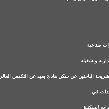
ت صناعية
رته وتشغيله