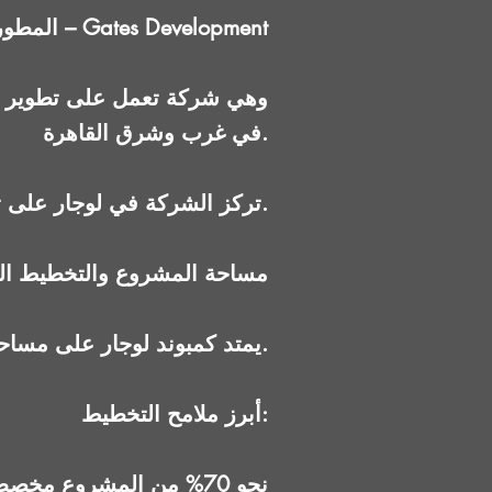
المطور العقاري – Gates Development
في غرب وشرق القاهرة.
تركز الشركة في لوجار على تقديم مجتمع متوسط الحجم منخفض الكثافة، مع توزيع متوازن بين الفيلات والشقق.
مساحة المشروع والتخطيط ال
يمتد كمبوند لوجار على مساحة تتراوح بين 62 و65 فدانًا، مع ارتفاعات منخفضة (أرضي + 3 أدوار).
أبرز ملامح التخطيط:
نحو 70% من المشروع مخصص للتاون هاوس والفيلات المستقلة