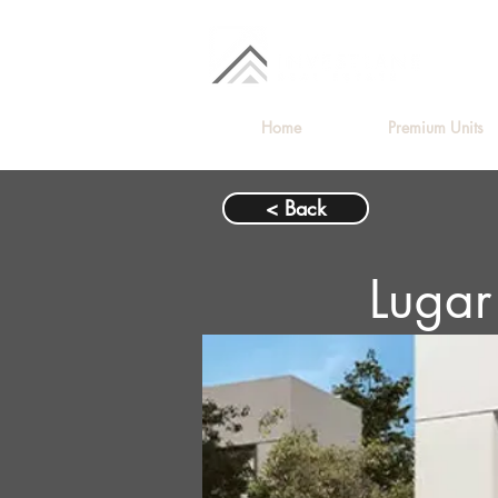
Home
Premium Units
< Back
Luga