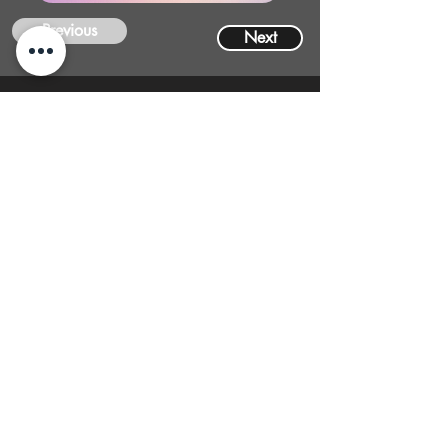
Previous
Next
CONTACT
US
FIND YOUR Perfect
Property
Investlane Real Estate guarantees to
help you find your perfect property
quickly and efficiently. With our expert
team and personalized approach, we
make the property search process
seamless and stress-free.