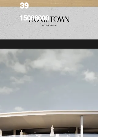
39
15086000