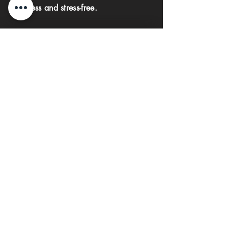
seamless and stress-free.
First name
Last name
Phone
Email
Submit