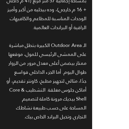
بمساحة إجمالية 57 متر مربع (41 م داخلي
+ 16 م خارجي)، وده بيخليه من أكبر وأميز
الوحدات المناسبة للمطاعم والكافيهات
الراقية أو البراندات العالمية.
الـ Outdoor Area الكبيرة بتطل مباشرة
على الممشى الرئيسي للمول، موقعها
ممتاز بيضمن أعلى معدل مرور من الزوار
طوال اليوم. أما الجزء الداخلي فواسع
جدًا، مثالي لتجهيز مطبخ، كاونتر تقديم، أو
أماكن جلوس مغلقة. التشطيب Core &
Shell بيديك مرونة كاملة لتصميم
المساحة على حسب طبيعة نشاطك
التجاري وتخيل البراند الخاص بيك.