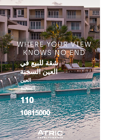
شقة للبيع في
العين السخنة
العين
السخنة
110
10815000