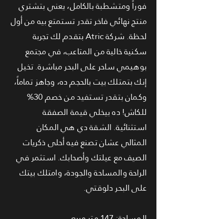
فوراً ومتشطبة بالكامل، يعني بتشتري
منتج نهائي فاخر تقدر تستمتع بيه من أول
لحظة. شركة Atric بتقدم لك تجربة
سكنية خالية من المتاعب، في مجتمع
بوهيمي ساحر على البحر مباشرة. تخيل
إنك بتمتلك بيت بالحجم ده، وجاهز تماماً،
وكمان بتقدر تستفيد من خصم 30%
للكاش! ده بيخلي قيمة الصفقة
استثنائية. الشقة دي هي المكان
المثالي عشان تصنع فيه أحلى ذكريات
الصيف مع عيلتك وأصحابك. استثمر في
الراحة والمساحة والجودة، وامتلك بيتك
على البحر دلوقتي.
المساحة: 147 متر مربع