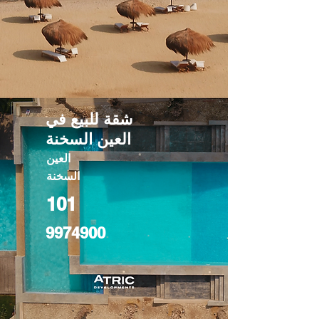
شقة للبيع في
العين السخنة
العين
السخنة
101
9974900