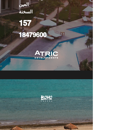
العين
السخنة
157
18479600