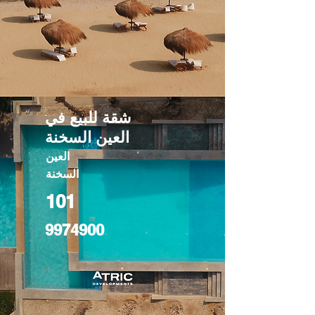
شقة للبيع في
العين السخنة
العين
السخنة
101
9974900