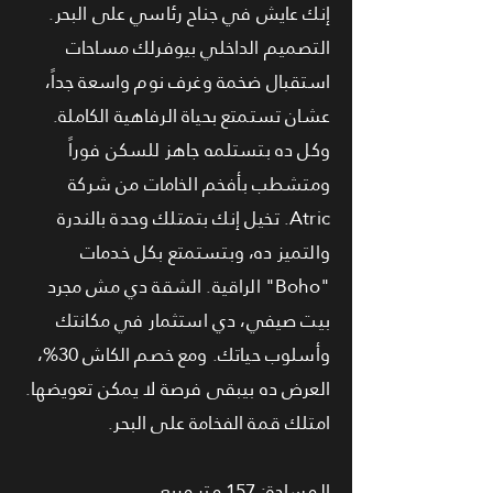
إنك عايش في جناح رئاسي على البحر.
التصميم الداخلي بيوفرلك مساحات
استقبال ضخمة وغرف نوم واسعة جداً،
عشان تستمتع بحياة الرفاهية الكاملة.
وكل ده بتستلمه جاهز للسكن فوراً
ومتشطب بأفخم الخامات من شركة
Atric. تخيل إنك بتمتلك وحدة بالندرة
والتميز ده، وبتستمتع بكل خدمات
"Boho" الراقية. الشقة دي مش مجرد
بيت صيفي، دي استثمار في مكانتك
وأسلوب حياتك. ومع خصم الكاش 30%،
العرض ده بيبقى فرصة لا يمكن تعويضها.
امتلك قمة الفخامة على البحر.
المساحة: 157 متر مربع