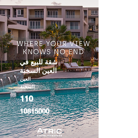
شقة للبيع في
العين السخنة
العين
السخنة
110
10815000