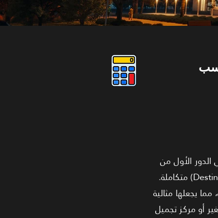
سب
 نقدم لك فرصة لامتلاك محل تجاري كبير بمساحة 76 مترًا في الدور الأول من
Midly Business Complex. هذه الوحدة ليست مجرد محل، بل هي "وجهة تسوق" (Destination Store) متكاملة.
ما يجعلها مثالية
كبرى في مجال الموضة، أو الأدوات المنزلية، أو حتى "Co-working Space" صغير أو مركز تجميل