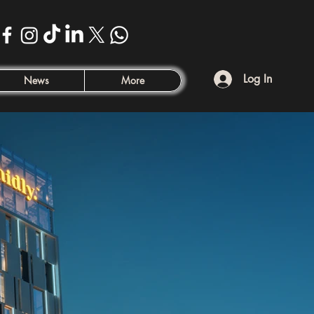
Log In
News
More