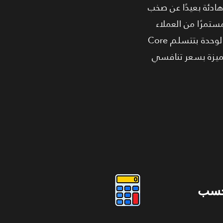
ادئة بعيدًا عن صخب
ستمرًا من العملاء
ذوي القدرة الشرائية العالية. المشروع من تطوير شركة iCapital، مما يضمن لك الجودة والالتزام. الوحدة بتتسلم Core
ومميزة بسعر تنافسي
حسب