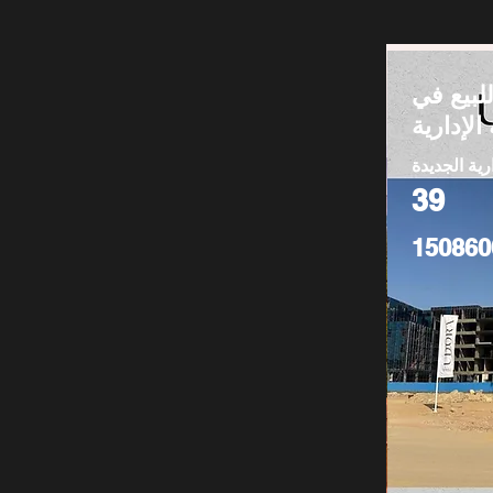
لبيع في
الإدارية
رية الجديدة
39
150860