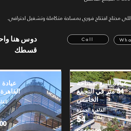
اللي محتاج افتتاح فوري بمساحة متكاملة وتشغيل احترافي.
دوس هنا وا
Call
Wha
قسطك
عيادة للبيع بمساحة
عيادة ل
54 متر في التجمع
القاهرة 
الخامس
القا
القاهرة الجديدة
54
00