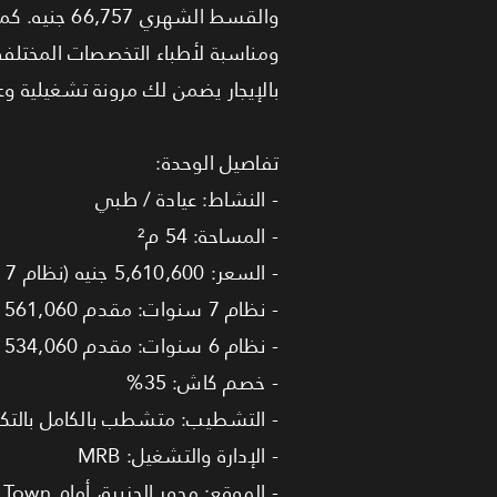
بالإيجار يضمن لك مرونة تشغيلية و
تفاصيل الوحدة:
- النشاط: عيادة / طبي
- المساحة: 54 م²
- السعر: 5,610,600 جنيه (نظام 7 سنوات) أو 5,340,600 جنيه (نظام 6 سنوات)
- نظام 7 سنوات: مقدم 561,060 جنيه، قسط شهري 60,113 جنيه
- نظام 6 سنوات: مقدم 534,060 جنيه، قسط شهري 66,757 جنيه
- خصم كاش: 35%
- التشطيب: متشطب بالكامل بالتك
- الإدارة والتشغيل: MRB
- الموقع: محور الجزيرة، أمام Patio Town، التجمع الخامس