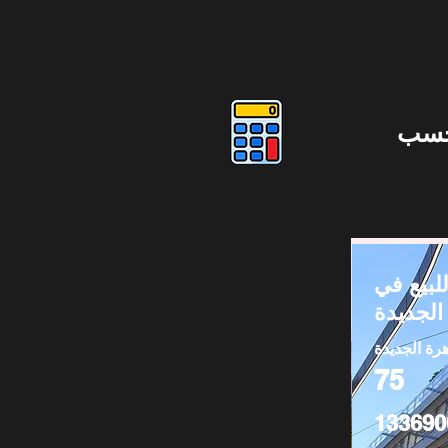
حسب
لبيع في
الجديدة
هرة الجديدة
75
133690