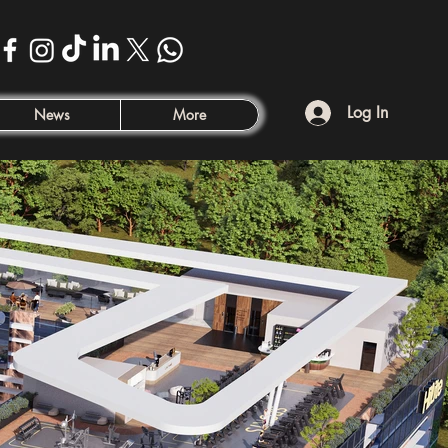
Log In
News
More