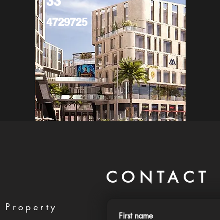
33
4729725
CONTACT 
 Property
First name