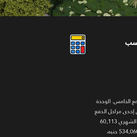
سب
كييفات بمساحة 54 متر داخل مشروع Hilite Business Complex بالتجمع الخامس. الوحدة
 إحدى مراحل الدفع
5,610,600 جنيه مع نظام 10% مقدم وتقسيط على 7 سنوات: المقدم 561,060 جنيه، والقسط الشهري 60,113
جنيه. خيار دفع آخر مع تكلفة إجمالية 5,340,600 جنيه ونظام 10% مقدم على 6 سنوات: المقدم 534,060 جنيه،