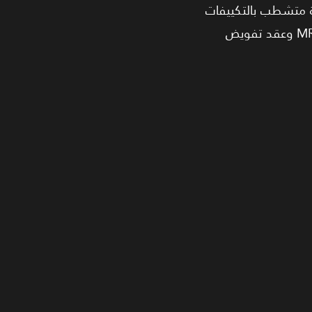
يختار الدفع نقداً. الوحدة متشطب بالتكييفات
ومناسبة لأطباء التخصصات المختلفة، عيادات تجميل، أو مراكز تأهيليّة صغيرة. وجود إدارة تشغيل MRB وعقد تفويض