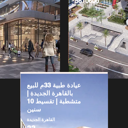
5610600
عيادة طبية 33م للبيع
بالقاهرة الجديدة |
متشطبة | تقسيط 10
سنين
القاهرة الجديدة